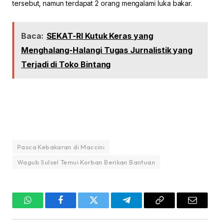
tersebut, namun terdapat 2 orang mengalami luka bakar.
Baca:
SEKAT-RI Kutuk Keras yang
Menghalang-Halangi Tugas Jurnalistik yang
Terjadi di Toko Bintang
Pasca Kebakaran di Maccini
Wagub Sulsel Temui Korban Berikan Bantuan
WhatsApp
Facebook
Twitter
Telegram
Copy
Email