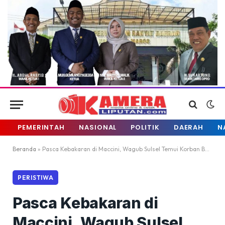
PEMERINTAH
NASIONAL
POLITIK
DAERAH
N
Beranda
»
Pasca Kebakaran di Maccini, Wagub Sulsel Temui Korban Berikan Bantuan
PERISTIWA
Pasca Kebakaran di
Maccini, Wagub Sulsel