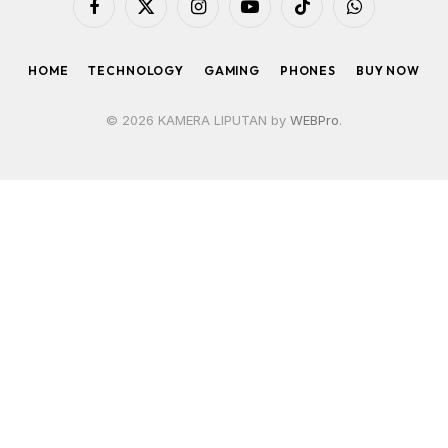
Facebook
X
Instagram
YouTube
TikTok
WhatsApp
(Twitter)
HOME
TECHNOLOGY
GAMING
PHONES
BUY NOW
© 2026 KAMERA LIPUTAN by
WEBPro
.