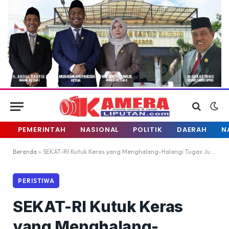
PEMERINTAH
NASIONAL
POLITIK
DAERAH
N
Beranda
»
SEKAT-RI Kutuk Keras yang Menghalang-Halangi Tugas Jurnalistik yang Terjadi di Toko Bintang
PERISTIWA
SEKAT-RI Kutuk Keras
yang Menghalang-