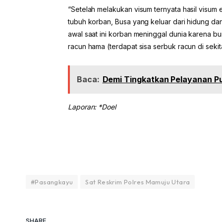
“Setelah melakukan visum ternyata hasil visum 
tubuh korban, Busa yang keluar dari hidung da
awal saat ini korban meninggal dunia karena 
racun hama (terdapat sisa serbuk racun di seki
Baca:
Demi Tingkatkan Pelayanan Pub
Laporan: *Doel
#Pasangkayu
Sat Reskrim Polres Mamuju Utara
SHARE.