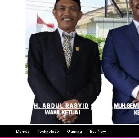
Demos
Technology
Gaming
Buy Now