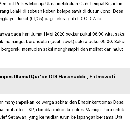
m Personil Polres Mamuju Utara melakukan Olah Tempat Kejadian
ang Lelaki di sebuah kebun kelapa sawit di dusun Jono, Desa
kayu, Jumat (01/05) pagi sekira pukul 09.00 Wita.
hwa pada hari Jumat 1 Mei 2020 sekitar pukul 08.00 wita, saksi
k memungut berondolan (buah sawit) sekira pukul 09.00. Saksi
k bergerak, memudian saksi menghampiri dan melihat dari mulut
 Ponpes Ulumul Qur'an DDI Hasanuddin, Fatmawati
a dan menyampaikan ke warga sekitar dan Bhabinkamtibmas Desa
a melihat ke TKP, dan dilaporkan kepolres Mamuju Utara untuk
 Arief Setiawan, yang kemudian turun ke lapangan bersama Unit