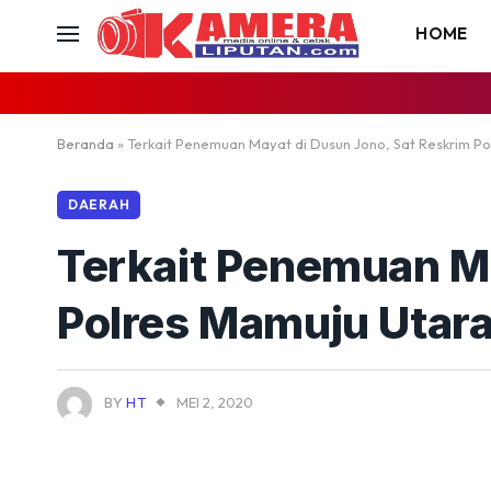
HOME
Beranda
»
Terkait Penemuan Mayat di Dusun Jono, Sat Reskrim P
DAERAH
Terkait Penemuan Ma
Polres Mamuju Utar
BY
HT
MEI 2, 2020