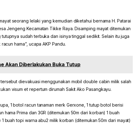
ayat seorang lelaki yang kemudian diketahui bernama H. Patarai
 Desa Jengeng Kecamatan Tikke Raya. Disamping mayat ditemukan
tupnya sudah terbuka dan isinya tinggal sedikit. Selain itu juga
uk racun hama”, ucapa AKP Pandu.
one Akan Diberlakukan Buka Tutup
tersebut dievakuasi menggunakan mobil double cabin milik salah
ukan visum et repertum dirumah Sakit Ako Pasangkayu.
pa, 1 botol racun tanaman merk Gerxone, 1 tutup botol berisi
cun hama Prima dan 3GR (ditemukan 50m dari korban) 1 buah
 1 buah topi warna abu2 milik korban (ditemukan 50m dari mayat)