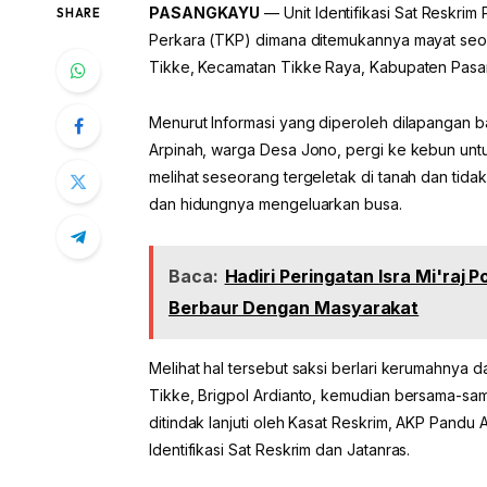
PASANGKAYU
— Unit Identifikasi Sat Reskri
SHARE
Perkara (TKP) dimana ditemukannya mayat seor
Tikke, Kecamatan Tikke Raya, Kabupaten Pasang
Menurut Informasi yang diperoleh dilapangan ba
Arpinah, warga Desa Jono, pergi ke kebun untu
melihat seseorang tergeletak di tanah dan tida
dan hidungnya mengeluarkan busa.
Baca:
Hadiri Peringatan Isra Mi'raj
Berbaur Dengan Masyarakat
Melihat hal tersebut saksi berlari kerumahny
Tikke, Brigpol Ardianto, kemudian bersama-sam
ditindak lanjuti oleh Kasat Reskrim, AKP Pandu
Identifikasi Sat Reskrim dan Jatanras.