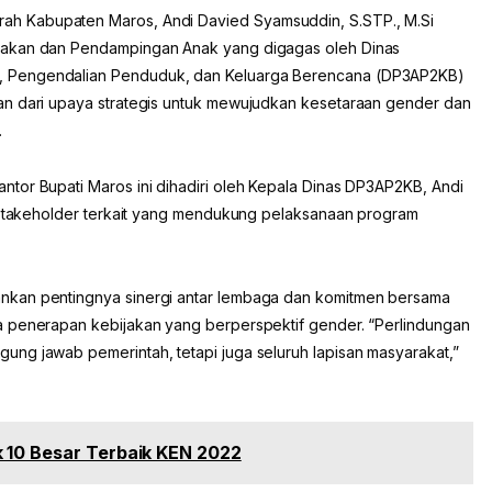
rah Kabupaten Maros, Andi Davied Syamsuddin, S.STP., M.Si
jakan dan Pendampingan Anak yang digagas oleh Dinas
, Pengendalian Penduduk, dan Keluarga Berencana (DP3AP2KB)
an dari upaya strategis untuk mewujudkan kesetaraan gender dan
.
tor Bupati Maros ini dihadiri oleh Kepala Dinas DP3AP2KB, Andi
i stakeholder terkait yang mendukung pelaksanaan program
nkan pentingnya sinergi antar lembaga dan komitmen bersama
a penerapan kebijakan yang berperspektif gender. “Perlindungan
ng jawab pemerintah, tetapi juga seluruh lapisan masyarakat,”
 10 Besar Terbaik KEN 2022