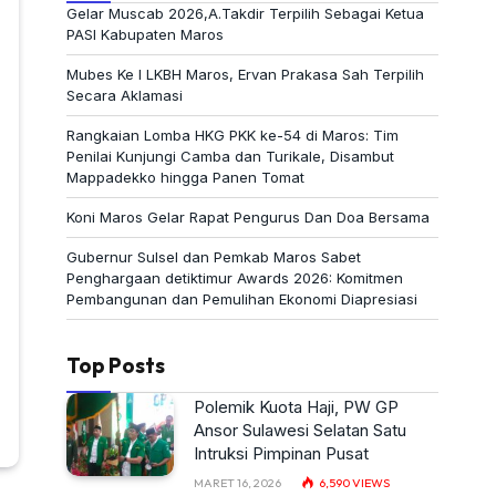
Gelar Muscab 2026,A.Takdir Terpilih Sebagai Ketua
PASI Kabupaten Maros
Mubes Ke I LKBH Maros, Ervan Prakasa Sah Terpilih
Secara Aklamasi
Rangkaian Lomba HKG PKK ke-54 di Maros: Tim
Penilai Kunjungi Camba dan Turikale, Disambut
Mappadekko hingga Panen Tomat
Koni Maros Gelar Rapat Pengurus Dan Doa Bersama
Gubernur Sulsel dan Pemkab Maros Sabet
Penghargaan detiktimur Awards 2026: Komitmen
Pembangunan dan Pemulihan Ekonomi Diapresiasi
Top Posts
Polemik Kuota Haji, PW GP
Ansor Sulawesi Selatan Satu
Intruksi Pimpinan Pusat
MARET 16, 2026
6,590
VIEWS