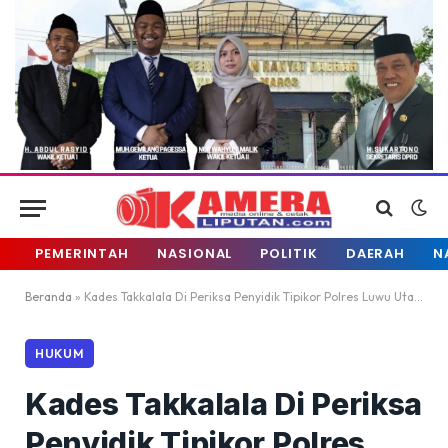
PEMERINTAH
NASIONAL
POLITIK
DAERAH
N
Beranda
»
Kades Takkalala Di Periksa Penyidik Tipikor Polres Luwu Utara
HUKUM
Kades Takkalala Di Periksa
Penyidik Tipikor Polres