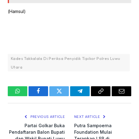
(Hamsul)
Kades Takkalala Di Periksa Penyidik Tipikor Polres Luwu
Utara
WhatsApp
Facebook
Twitter
Telegram
Copy
Email
Link
PREVIOUS ARTICLE
NEXT ARTICLE
Partai Golkar Buka
Putra Sampoerna
Pendaftaran Balon Bupati
Foundation Mulai
dan Wakil Bupati Luwu
Terapkan LSP di