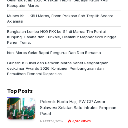
Gelar Muscab 2026,A.Takdir Terpilih Sebagai Ketua PASI
Kabupaten Maros
Mubes Ke I LKBH Maros, Ervan Prakasa Sah Terpilih Secara
Aklamasi
Rangkaian Lomba HKG PKK ke-54 di Maros: Tim Penilai
Kunjungi Camba dan Turikale, Disambut Mappadekko hingga
Panen Tomat
Koni Maros Gelar Rapat Pengurus Dan Doa Bersama
Gubernur Sulsel dan Pemkab Maros Sabet Penghargaan
detiktimur Awards 2026: Komitmen Pembangunan dan
Pemulihan Ekonomi Diapresiasi
Top Posts
Polemik Kuota Haji, PW GP Ansor
Sulawesi Selatan Satu Intruksi Pimpinan
Pusat
MARET 16, 2026
6,590
VIEWS