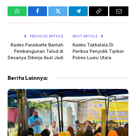
WhatsApp
Facebook
Twitter
Telegram
Copy
Email
Link
PREVIOUS ARTICLE
NEXT ARTICLE
Kades Paraikatte Bantah
Kades Takkalala Di
Pembangunan Talud di
Periksa Penyidik Tipikor
Desanya Dikerja Asal Jadi
Polres Luwu Utara
Berita Lainnya: