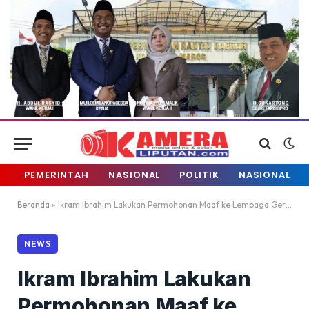
PEMERINTAH
NASIONAL
POLITIK
NASIONAL
Beranda
»
Ikram Ibrahim Lakukan Permohonan Maaf ke Lembaga Gerakan Pemuda Ansor
NEWS
Ikram Ibrahim Lakukan
Permohonan Maaf ke