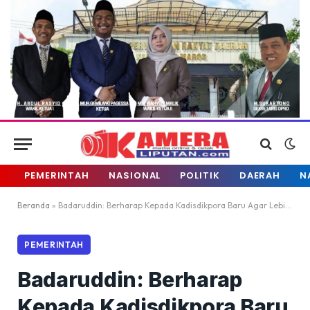
PEMERINTAH
NASIONAL
POLITIK
DAERAH
N
Beranda
»
Badaruddin: Berharap Kepada Kadisdikpora Baru Agar Lebih Baik Lagi
PEMERINTAH
Badaruddin: Berharap
Kepada Kadisdikpora Baru