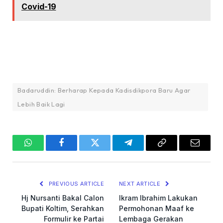
Covid-19
Badaruddin: Berharap Kepada Kadisdikpora Baru Agar
Lebih Baik Lagi
WhatsApp
Facebook
Twitter
Telegram
Copy
Email
Link
PREVIOUS ARTICLE
NEXT ARTICLE
Hj Nursanti Bakal Calon
Ikram Ibrahim Lakukan
Bupati Koltim, Serahkan
Permohonan Maaf ke
Formulir ke Partai
Lembaga Gerakan