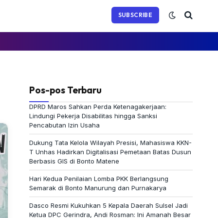
(Twitter)
SUBSCRIBE
Pos-pos Terbaru
DPRD Maros Sahkan Perda Ketenagakerjaan:
Lindungi Pekerja Disabilitas hingga Sanksi
Pencabutan Izin Usaha
Dukung Tata Kelola Wilayah Presisi, Mahasiswa KKN-
T Unhas Hadirkan Digitalisasi Pemetaan Batas Dusun
Berbasis GIS di Bonto Matene
Hari Kedua Penilaian Lomba PKK Berlangsung
Semarak di Bonto Manurung dan Purnakarya
Dasco Resmi Kukuhkan 5 Kepala Daerah Sulsel Jadi
Ketua DPC Gerindra, Andi Rosman: Ini Amanah Besar