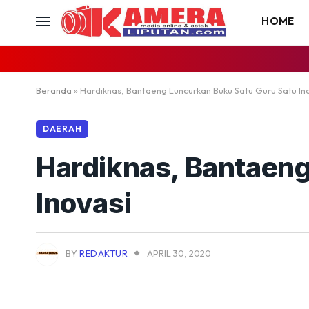
HOME
Beranda
»
Hardiknas, Bantaeng Luncurkan Buku Satu Guru Satu In
DAERAH
Hardiknas, Bantaeng
Inovasi
BY
REDAKTUR
APRIL 30, 2020