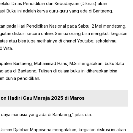
alui Dinas Pendidikan dan Kebudayaan (Diknas) akan
si. Buku ini adalah karya guru-guru yang ada di Bantaeng.
tan pada Hari Pendidikan Nasional pada Sabtu, 2 Mei mendatang.
atan diskusi secara online. Semua orang bisa mengikuti kegiatan
as atau bisa juga melihatnya di chanel Youtube; sekolahmu.
0 Wita.
paten Bantaeng, Muhammad Haris, M.Si mengatakan, buku Satu
ng ada di Bantaeng. Tulisan di dalam buku ini diharapkan bisa
am dunia pendidikan.
Zon Hadiri Gau Maraja 2025 di Maros
 daya manusia yang ada di Bantaeng,” jelas dia.
 Usman Djabbar Mappisona mengatakan, kegiatan diskusi ini akan