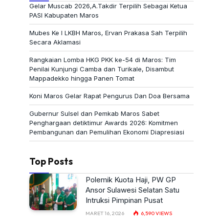
Gelar Muscab 2026,A.Takdir Terpilih Sebagai Ketua
PASI Kabupaten Maros
Mubes Ke I LKBH Maros, Ervan Prakasa Sah Terpilih
Secara Aklamasi
Rangkaian Lomba HKG PKK ke-54 di Maros: Tim
Penilai Kunjungi Camba dan Turikale, Disambut
Mappadekko hingga Panen Tomat
Koni Maros Gelar Rapat Pengurus Dan Doa Bersama
Gubernur Sulsel dan Pemkab Maros Sabet
Penghargaan detiktimur Awards 2026: Komitmen
Pembangunan dan Pemulihan Ekonomi Diapresiasi
Top Posts
Polemik Kuota Haji, PW GP
Ansor Sulawesi Selatan Satu
Intruksi Pimpinan Pusat
MARET 16, 2026
6,590
VIEWS