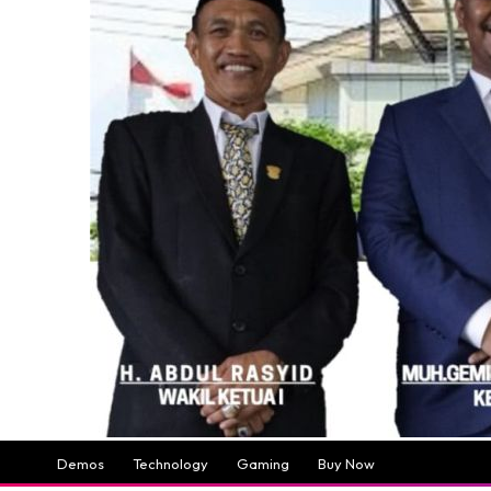
Demos
Technology
Gaming
Buy Now