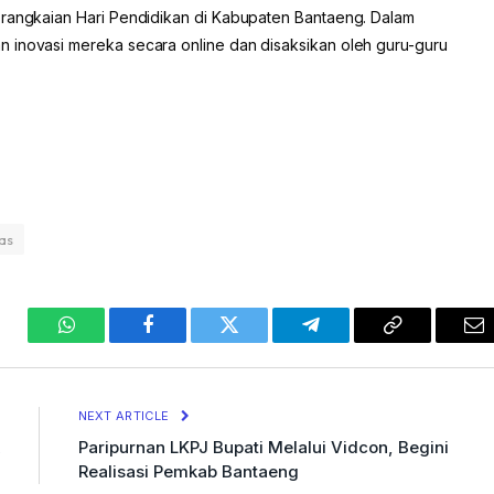
 rangkaian Hari Pendidikan di Kabupaten Bantaeng. Dalam
 inovasi mereka secara online dan disaksikan oleh guru-guru
as
WhatsApp
Facebook
Twitter
Telegram
Copy
Em
Link
NEXT ARTICLE
Paripurnan LKPJ Bupati Melalui Vidcon, Begini
Realisasi Pemkab Bantaeng