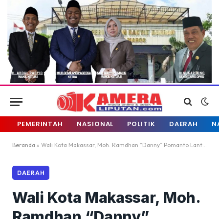
PEMERINTAH
NASIONAL
POLITIK
DAERAH
N
Beranda
»
Wali Kota Makassar, Moh. Ramdhan “Danny” Pomanto Lantik Pejabat Eselon II dan III, Ini Daftar Lengkapnya
DAERAH
Wali Kota Makassar, Moh.
Ramdhan “Danny”