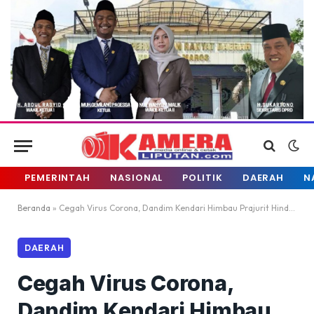
PEMERINTAH
NASIONAL
POLITIK
DAERAH
N
Beranda
»
Cegah Virus Corona, Dandim Kendari Himbau Prajurit Hindari Kontak dengan Orang Asing
DAERAH
Cegah Virus Corona,
Dandim Kendari Himbau