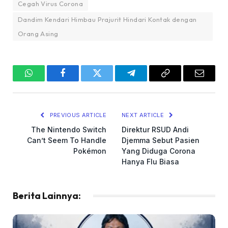
Cegah Virus Corona
Dandim Kendari Himbau Prajurit Hindari Kontak dengan
Orang Asing
WhatsApp
Facebook
Twitter
Telegram
Copy
Email
Link
PREVIOUS ARTICLE
NEXT ARTICLE
The Nintendo Switch
Direktur RSUD Andi
Can’t Seem To Handle
Djemma Sebut Pasien
Pokémon
Yang Diduga Corona
Hanya Flu Biasa
Berita Lainnya: