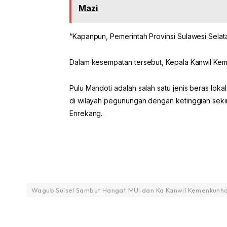
Mazi
“Kapanpun, Pemerintah Provinsi Sulawesi Selat
Dalam kesempatan tersebut, Kepala Kanwil Kem
Pulu Mandoti adalah salah satu jenis beras loka
di wilayah pegunungan dengan ketinggian seki
Enrekang.
Wagub Sulsel Sambut Hangat MUI dan Ka Kanwil Kemenkunha