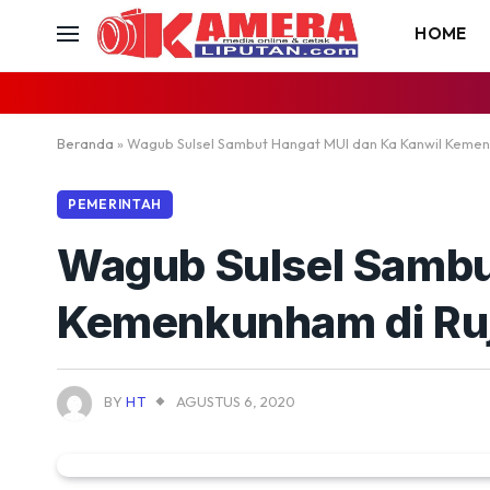
HOME
Beranda
»
Wagub Sulsel Sambut Hangat MUI dan Ka Kanwil Kemen
PEMERINTAH
Wagub Sulsel Sambu
Kemenkunham di Ru
BY
HT
AGUSTUS 6, 2020