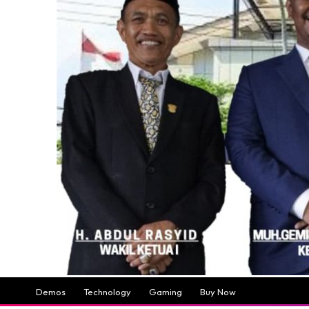
Demos
Technology
Gaming
Buy Now