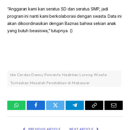
“Anggaran kami kan seratus SD dan seratus SMP, jadi
program ini nanti kami berkolaborasi dengan swasta. Data ini
akan dikoordinasikan dengan Baznas bahwa sekian anak
yang butuh beasiswa,” tutupnya. ()
Ide Cerdas Danny Pomanto Hadirkan Lorong Wisata
Tuntaskan Masalah Pendidikan di Makassar
WhatsApp
Facebook
Twitter
Telegram
Copy
Email
Link
PREVIOUS ARTICLE
NEXT ARTICLE