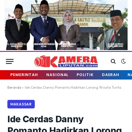
PEMERINTAH
NASIONAL
POLITIK
DAERAH
N
Beranda
»
Ide Cerdas Danny Pomanto Hadirkan Lorong Wisata Tuntaskan Masalah Pendidikan di Makassar
MAKASSAR
Ide Cerdas Danny
Pomanto Hadirkan Lorong