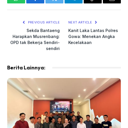
WhatsApp
Facebook
Twitter
Telegram
Copy
Email
Link
PREVIOUS ARTICLE
NEXT ARTICLE
Sekda Bantaeng
Kanit Laka Lantas Polres
Harapkan Musrenbang:
Gowa: Menekan Angka
OPD tak Bekerja Sendiri-
Kecelakaan
sendiri
Berita Lainnya: