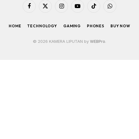
Facebook
X
Instagram
YouTube
TikTok
WhatsApp
(Twitter)
HOME
TECHNOLOGY
GAMING
PHONES
BUY NOW
© 2026 KAMERA LIPUTAN by
WEBPro
.