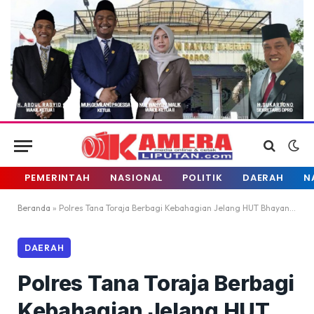
PEMERINTAH
NASIONAL
POLITIK
DAERAH
N
Beranda
»
Polres Tana Toraja Berbagi Kebahagian Jelang HUT Bhayangkara
DAERAH
Polres Tana Toraja Berbagi
Kebahagian Jelang HUT