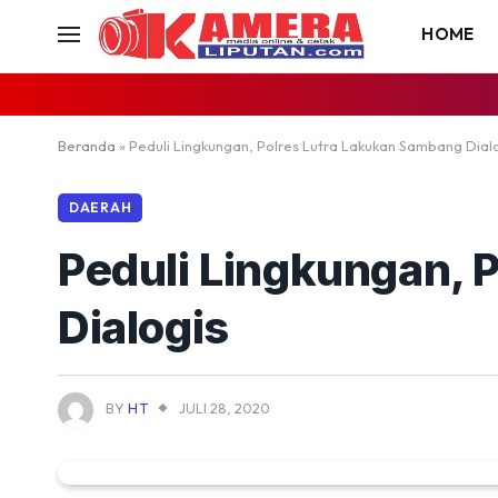
HOME
Beranda
»
Peduli Lingkungan, Polres Lutra Lakukan Sambang Dial
DAERAH
Peduli Lingkungan, 
Dialogis
BY
HT
JULI 28, 2020