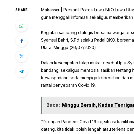
Makassar | Personil Polres Luwu BKO Luwu Uta
SHARE
guna menggali informasi sekaligus memberika
Kegiatan sambang dialogis bersama warga terse
Syamsul Bahri, S.Pd selaku Padal BKO, bersa
Utara, Minggu (26/07/2020)
Dalam kesempatan tatap muka tersebut Iptu S
bandang, sekaligus mensosialisasikan tentang
kewaspadaan serta menjaga kebersihan dan men
rantai penyebaran Covid 19.
Baca:
Minggu Bersih, Kades Tenrigan
“Ditengah Pandemi Covid 19 ini, situasi kamtib
datang, kita tidak boleh lengah atau terlena de