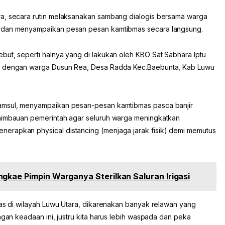
ra, secara rutin melaksanakan sambang dialogis bersama warga
n dan menyampaikan pesan pesan kamtibmas secara langsung.
but, seperti halnya yang di lakukan oleh KBO Sat Sabhara Iptu
ma dengan warga Dusun Rea, Desa Radda Kec.Baebunta, Kab Luwu
yamsul, menyampaikan pesan-pesan kamtibmas pasca banjir
 himbauan pemerintah agar seluruh warga meningkatkan
erapkan physical distancing (menjaga jarak fisik) demi memutus
gkae Pimpin Warganya Sterilkan Saluran Irigasi
mas di wilayah Luwu Utara, dikarenakan banyak relawan yang
ngan keadaan ini, justru kita harus lebih waspada dan peka