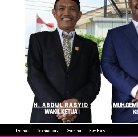
Demos
Technology
Gaming
Buy Now