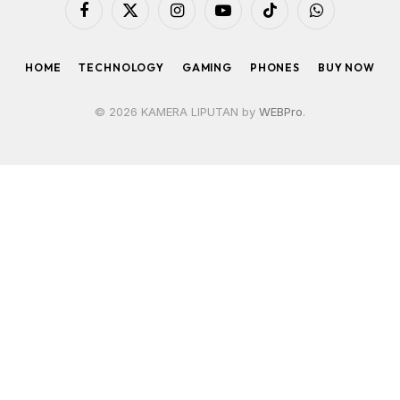
Facebook
X
Instagram
YouTube
TikTok
WhatsApp
(Twitter)
HOME
TECHNOLOGY
GAMING
PHONES
BUY NOW
© 2026 KAMERA LIPUTAN by
WEBPro
.