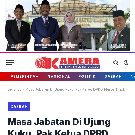
PEMERINTAH
NASIONAL
POLITIK
DAERAH
N
Beranda
»
Masa Jabatan Di Ujung Kuku, Pak Ketua DPRD Maros Titipkan Pesan Kepada Bupati Maros
DAERAH
Masa Jabatan Di Ujung
Kuku, Pak Ketua DPRD