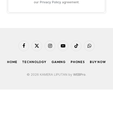
our
Privacy Policy
agreement.
Facebook
X
Instagram
YouTube
TikTok
WhatsApp
(Twitter)
HOME
TECHNOLOGY
GAMING
PHONES
BUY NOW
© 2026 KAMERA LIPUTAN by
WEBPro
.