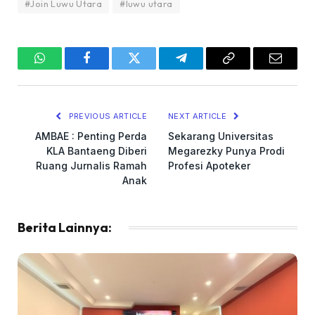
#Join Luwu Utara
#luwu utara
WhatsApp
Facebook
Twitter
Telegram
Copy
Email
Link
PREVIOUS ARTICLE
NEXT ARTICLE
AMBAE : Penting Perda
Sekarang Universitas
KLA Bantaeng Diberi
Megarezky Punya Prodi
Ruang Jurnalis Ramah
Profesi Apoteker
Anak
Berita Lainnya: