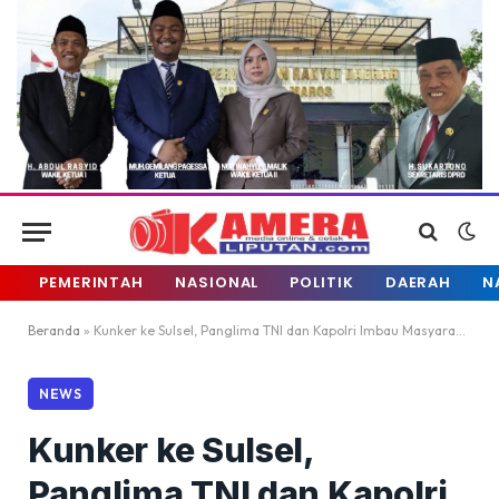
PEMERINTAH
NASIONAL
POLITIK
DAERAH
N
Beranda
»
Kunker ke Sulsel, Panglima TNI dan Kapolri Imbau Masyarakat Disiplin Protokol Kesehatan
NEWS
Kunker ke Sulsel,
Panglima TNI dan Kapolri