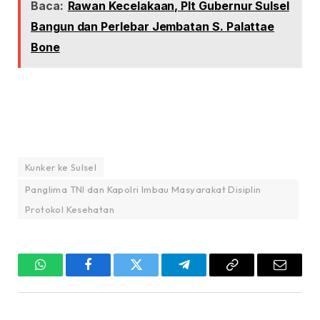
Baca:
Rawan Kecelakaan, Plt Gubernur Sulsel
Bangun dan Perlebar Jembatan S. Palattae
Bone
Kunker ke Sulsel
Panglima TNI dan Kapolri Imbau Masyarakat Disiplin
Protokol Kesehatan
WhatsApp
Facebook
Twitter
Telegram
Copy
Email
Link