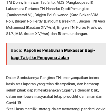
TNI Donny Ermawan Taufanto, MDS (Pangkoopsau II),
Laksamana Pertama TNI Hanarko Djodi Pamungkas
(Danlantamal VI), Brigjen Pol Suwando (Karo Binkar SDM
Pol), Brigjen Pol Ferdy (Dirtidum Bareskrim), Brigjen TNI Andi
Muhammad (Kasdam XIV/Hsn), Brigjen TNI Purbo Prastowo,
S.I.P., M.M. (Irdam XIV/Hsn) dan 15 tamu undangan.
Baca:
Kapolres Pelabuhan Makassar Bagi-
bagi Takjil ke Pengguna Jalan
Dalam Sambutannya Panglima TNI, menyampaikan terima
kasih atas laporan yang telah disampaikan, dan berharap
selurh pihak dapat melaksanakan tugasnya dengan baik,
dalam membawa masyarakat tetap produktif dan aman dari
Covid-19.
“kita Harus memiliki strategi dalam memerangi pandemi covid