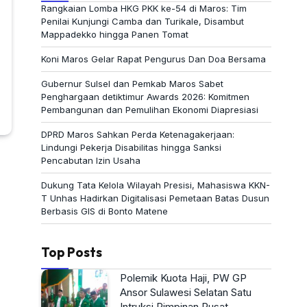
Rangkaian Lomba HKG PKK ke-54 di Maros: Tim
Penilai Kunjungi Camba dan Turikale, Disambut
Mappadekko hingga Panen Tomat
Koni Maros Gelar Rapat Pengurus Dan Doa Bersama
Gubernur Sulsel dan Pemkab Maros Sabet
Penghargaan detiktimur Awards 2026: Komitmen
Pembangunan dan Pemulihan Ekonomi Diapresiasi
DPRD Maros Sahkan Perda Ketenagakerjaan:
Lindungi Pekerja Disabilitas hingga Sanksi
Pencabutan Izin Usaha
Dukung Tata Kelola Wilayah Presisi, Mahasiswa KKN-
T Unhas Hadirkan Digitalisasi Pemetaan Batas Dusun
Berbasis GIS di Bonto Matene
Top Posts
Polemik Kuota Haji, PW GP
Ansor Sulawesi Selatan Satu
Intruksi Pimpinan Pusat