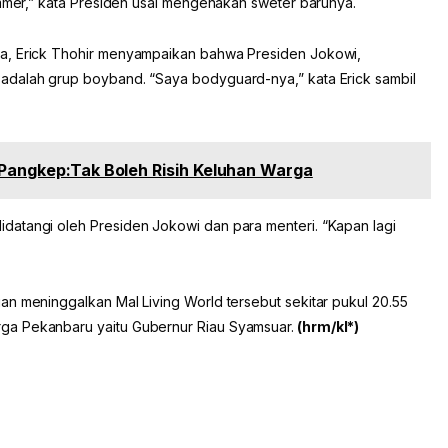
mmer,” kata Presiden usai mengenakan sweter barunya.
ma, Erick Thohir menyampaikan bahwa Presiden Jokowi,
adalah grup boyband. “Saya bodyguard-nya,” kata Erick sambil
 Pangkep:Tak Boleh Risih Keluhan Warga
datangi oleh Presiden Jokowi dan para menteri. “Kapan lagi
an meninggalkan Mal Living World tersebut sekitar pukul 20.55
ga Pekanbaru yaitu Gubernur Riau Syamsuar.
(hrm/kl*)