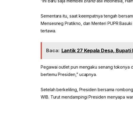
“Ini baru saja membeli
brand
asli Indonesia, Ha
Sementara itu, saat keempatnya tengah bersa
Mensesneg Pratikno, dan Menteri PUPR Basuki 
tertawa.
Baca:
Lantik 27 Kepala Desa, Bupati
Pegawai outlet pun mengaku senang tokonya di
bertemu Presiden,” ucapnya.
Setelah berkeliling, Presiden bersama rombong
WIB. Turut mendampingi Presiden menyapa war