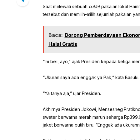
Saat melewati sebuah
outlet
pakaian lokal Hamm
tersebut dan memilih-milih sejumlah pakaian yan
Baca:
Dorong Pemberdayaan Ekonomi,
Halal Gratis
“Ini beli, ayo,” ajak Presiden kepada ketiga men
“Ukuran saya ada enggak ya Pak,” kata Basuki.
“Ya tanya aja,” ujar Presiden.
Akhirnya Presiden Jokowi, Mensesneg Pratikn
sweter berwarna merah marun seharga Rp399.0
jaket berwarna putih biru. “Enggak ada ukuranny