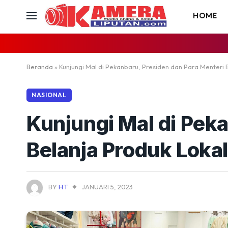
HOME
Beranda
»
Kunjungi Mal di Pekanbaru, Presiden dan Para Menteri 
NASIONAL
Kunjungi Mal di Pek
Belanja Produk Lokal
BY
HT
JANUARI 5, 2023