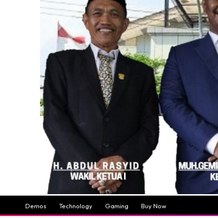
Demos
Technology
Gaming
Buy Now