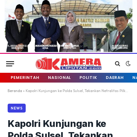
PEMERINTAH
NASIONAL
POLITIK
DAERAH
N
Beranda
»
Kapolri Kunjungan ke Polda Sulsel, Tekankan Netralitas Pilkada 2020
NEWS
Kapolri Kunjungan ke
Polda Sulsel, Tekankan