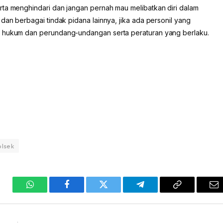
rta menghindari dan jangan pernah mau melibatkan diri dalam
dan berbagai tindak pidana lainnya, jika ada personil yang
i hukum dan perundang-undangan serta peraturan yang berlaku.
olsek
WhatsApp
Facebook
Twitter
Telegram
Copy
Em
Link