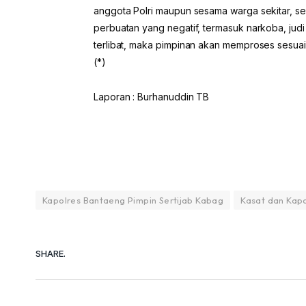
anggota Polri maupun sesama warga sekitar, se
perbuatan yang negatif, termasuk narkoba, judi 
terlibat, maka pimpinan akan memproses sesua
(*)
Laporan : Burhanuddin TB
Kapolres Bantaeng Pimpin Sertijab Kabag
Kasat dan Kap
SHARE.