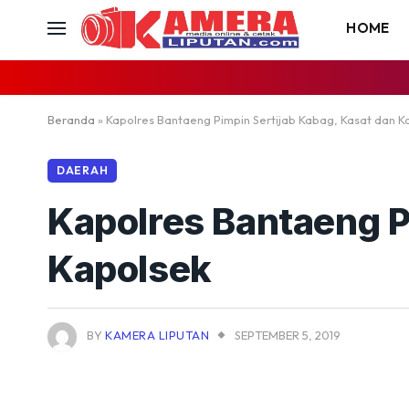
HOME
Beranda
»
Kapolres Bantaeng Pimpin Sertijab Kabag, Kasat dan K
DAERAH
Kapolres Bantaeng P
Kapolsek
BY
KAMERA LIPUTAN
SEPTEMBER 5, 2019