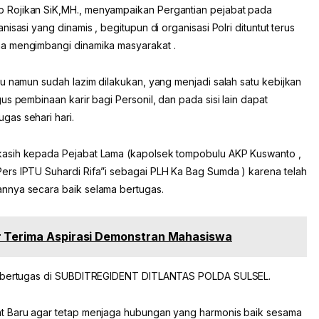
 Rojikan SiK,MH., menyampaikan Pergantian pejabat pada
sasi yang dinamis , begitupun di organisasi Polri dituntut terus
a mengimbangi dinamika masyarakat .
u namun sudah lazim dilakukan, yang menjadi salah satu kebijkan
s pembinaan karir bagi Personil, dan pada sisi lain dapat
gas sehari hari.
kasih kepada Pejabat Lama (kapolsek tompobulu AKP Kuswanto ,
ers IPTU Suhardi Rifa”i sebagai PLH Ka Bag Sumda ) karena telah
nnya secara baik selama bertugas.
r Terima Aspirasi Demonstran Mahasiswa
an bertugas di SUBDITREGIDENT DITLANTAS POLDA SULSEL.
t Baru agar tetap menjaga hubungan yang harmonis baik sesama