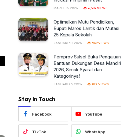
MARET 16, 2026
6,589
VIEWS
Optimalkan Mutu Pendidikan,
Bupati Maros Lantik dan Mutasi
25 Kepala Sekolah
JANUARI 30, 2026
969
VIEWS
Pemprov Sulsel Buka Pengajuan
Bantuan Dukungan Desa Mandiri
ail
2026, Simak Syarat dan
Kategorinya!
JANUARI 25, 2026
822
VIEWS
Stay In Touch
Facebook
YouTube
TikTok
WhatsApp