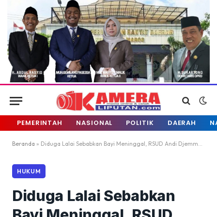
PEMERINTAH
NASIONAL
POLITIK
DAERAH
N
Beranda
»
Diduga Lalai Sebabkan Bayi Meninggal, RSUD Andi Djemma Masamba Dilaporkan ke Polisi
HUKUM
Diduga Lalai Sebabkan
Bayi Meninggal, RSUD