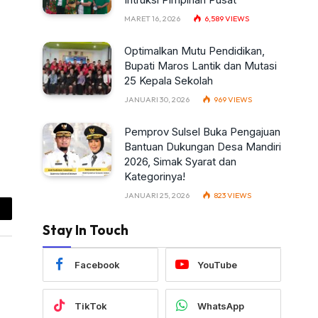
MARET 16, 2026
6,589
VIEWS
Optimalkan Mutu Pendidikan,
Bupati Maros Lantik dan Mutasi
25 Kepala Sekolah
JANUARI 30, 2026
969
VIEWS
Pemprov Sulsel Buka Pengajuan
Bantuan Dukungan Desa Mandiri
2026, Simak Syarat dan
Kategorinya!
JANUARI 25, 2026
823
VIEWS
ail
Stay In Touch
Facebook
YouTube
TikTok
WhatsApp