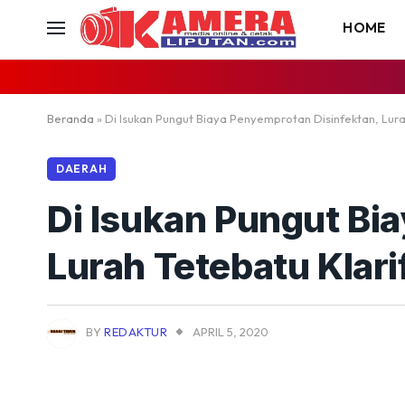
HOME
Beranda
»
Di Isukan Pungut Biaya Penyemprotan Disinfektan, Lurah
DAERAH
Di Isukan Pungut Bi
Lurah Tetebatu Klari
BY
REDAKTUR
APRIL 5, 2020