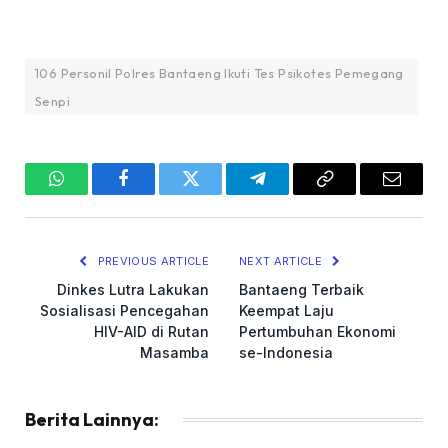
106 Personil Polres Bantaeng Ikuti Tes Psikotes Pemegang
Senpi
WhatsApp
Facebook
Twitter
Telegram
Copy
Email
Link
PREVIOUS ARTICLE
NEXT ARTICLE
Dinkes Lutra Lakukan
Bantaeng Terbaik
Sosialisasi Pencegahan
Keempat Laju
HIV-AID di Rutan
Pertumbuhan Ekonomi
Masamba
se-Indonesia
Berita Lainnya: