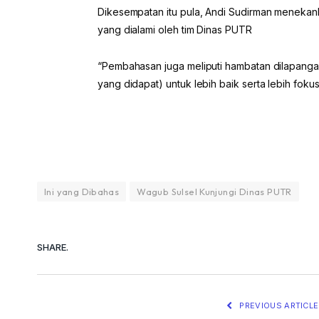
Dikesempatan itu pula, Andi Sudirman menekan
yang dialami oleh tim Dinas PUTR
“Pembahasan juga meliputi hambatan dilapangan 
yang didapat) untuk lebih baik serta lebih foku
Ini yang Dibahas
Wagub Sulsel Kunjungi Dinas PUTR
SHARE.
PREVIOUS ARTICLE