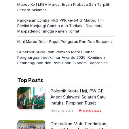
Mubes Ke I LKBH Maros, Ervan Prakasa Sah Terpilih
Secara Aklamasi
Rangkaian Lomba HKG PKK ke-54 di Maros: Tim
Penilai Kunjungi Camba dan Turikale, Disambut
Mappadekko hingga Panen Tomat
Koni Maros Gelar Rapat Pengurus Dan Doa Bersama
Gubernur Sulsel dan Pemkab Maros Sabet
Penghargaan detiktimur Awards 2026: Komitmen
Pembangunan dan Pemulihan Ekonomi Diapresiasi
Top Posts
Polemik Kuota Haji, PW GP
Ansor Sulawesi Selatan Satu
Intruksi Pimpinan Pusat
MARET 16, 2026
6,590
VIEWS
Optimalkan Mutu Pendidikan,