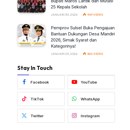
Bupati Maros Lantik dan Mutasi
25 Kepala Sekolah
JANUARI 30, 2026
969
VIEWS
Pemprov Sulsel Buka Pengajuan
Bantuan Dukungan Desa Mandiri
2026, Simak Syarat dan
Kategorinya!
JANUARI 25, 2026
824
VIEWS
Stay In Touch
Facebook
YouTube
TikTok
WhatsApp
Twitter
Instagram