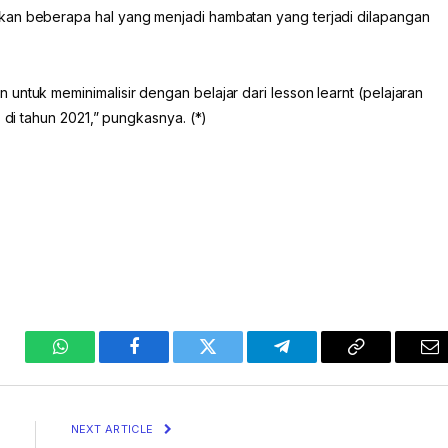
kan beberapa hal yang menjadi hambatan yang terjadi dilapangan
untuk meminimalisir dengan belajar dari lesson learnt (pelajaran
s di tahun 2021,” pungkasnya. (*)
WhatsApp
Facebook
Twitter
Telegram
Copy
Em
Link
NEXT ARTICLE