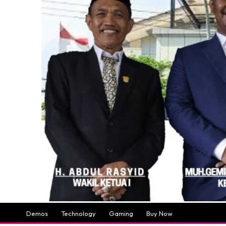
Demos
Technology
Gaming
Buy Now