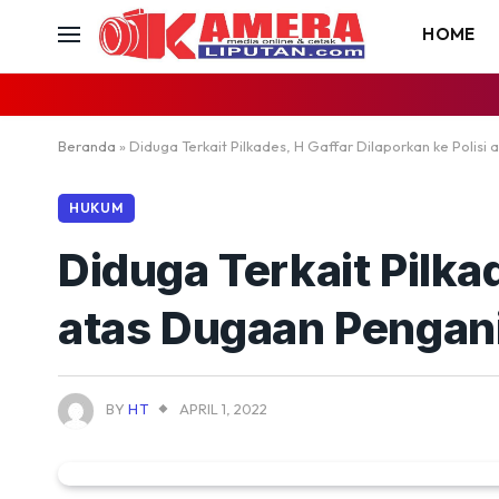
HOME
Beranda
»
Diduga Terkait Pilkades, H Gaffar Dilaporkan ke Polis
HUKUM
Diduga Terkait Pilkad
atas Dugaan Pengan
BY
HT
APRIL 1, 2022