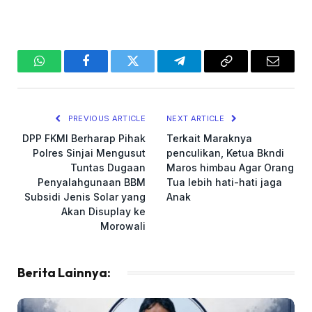
WhatsApp
Facebook
Twitter
Telegram
Copy
Email
Link
PREVIOUS ARTICLE
NEXT ARTICLE
DPP FKMI Berharap Pihak
Terkait Maraknya
Polres Sinjai Mengusut
penculikan, Ketua Bkndi
Tuntas Dugaan
Maros himbau Agar Orang
Penyalahgunaan BBM
Tua lebih hati-hati jaga
Subsidi Jenis Solar yang
Anak
Akan Disuplay ke
Morowali
Berita Lainnya: