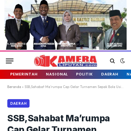
PEMERINTAH
NASIONAL
POLITIK
DAERAH
N
Beranda
»
SSB,Sahabat Ma’rumpa Cap Gelar Turnamen Sepak Bola Usia 13 Tahun
DAERAH
SSB,Sahabat Ma’rumpa
Cap Gelar Turnamen