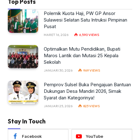
Top Posts
Polemik Kuota Haji, PW GP Ansor
Sulawesi Selatan Satu Intruksi Pimpinan
Pusat
MARET 16, 2026
6,590
VIEWS
Optimalkan Mutu Pendidikan, Bupati
Maros Lantik dan Mutasi 25 Kepala
Sekolah
JANUARI 30, 2026
969
VIEWS
Pemprov Sulsel Buka Pengajuan Bantuan
Dukungan Desa Mandiri 2026, Simak
Syarat dan Kategorinya!
JANUARI 25, 2026
823
VIEWS
Stay In Touch
Facebook
YouTube