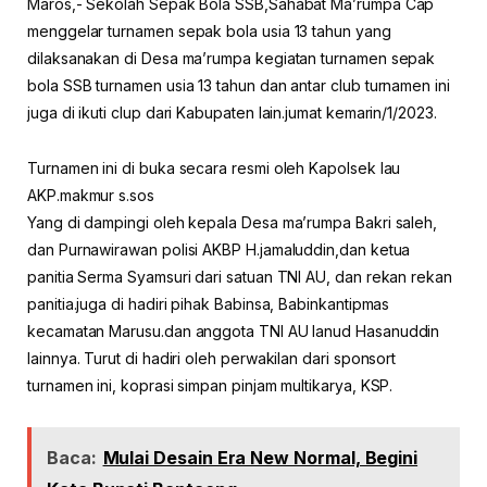
Maros,- Sekolah Sepak Bola SSB,Sahabat Ma’rumpa Cap
menggelar turnamen sepak bola usia 13 tahun yang
dilaksanakan di Desa ma’rumpa kegiatan turnamen sepak
bola SSB turnamen usia 13 tahun dan antar club turnamen ini
juga di ikuti clup dari Kabupaten lain.jumat kemarin/1/2023.
Turnamen ini di buka secara resmi oleh Kapolsek lau
AKP.makmur s.sos
Yang di dampingi oleh kepala Desa ma’rumpa Bakri saleh,
dan Purnawirawan polisi AKBP H.jamaluddin,dan ketua
panitia Serma Syamsuri dari satuan TNI AU, dan rekan rekan
panitia.juga di hadiri pihak Babinsa, Babinkantipmas
kecamatan Marusu.dan anggota TNI AU lanud Hasanuddin
lainnya. Turut di hadiri oleh perwakilan dari sponsort
turnamen ini, koprasi simpan pinjam multikarya, KSP.
Baca:
Mulai Desain Era New Normal, Begini