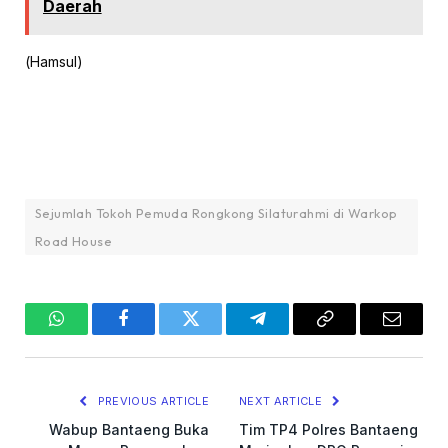
Daerah
(Hamsul)
Sejumlah Tokoh Pemuda Rongkong Silaturahmi di Warkop
Road House
WhatsApp
Facebook
Twitter
Telegram
Copy
Email
Link
PREVIOUS ARTICLE
NEXT ARTICLE
Wabup Bantaeng Buka
Tim TP4 Polres Bantaeng