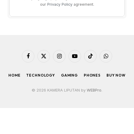
our
Privacy Policy
agreement.
Facebook
X
Instagram
YouTube
TikTok
WhatsApp
(Twitter)
HOME
TECHNOLOGY
GAMING
PHONES
BUY NOW
© 2026 KAMERA LIPUTAN by
WEBPro
.