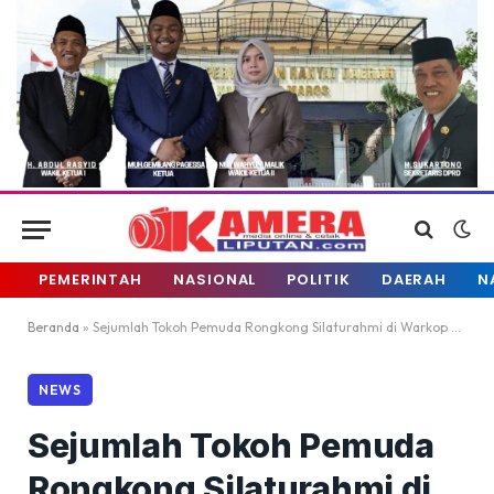
PEMERINTAH
NASIONAL
POLITIK
DAERAH
N
Beranda
»
Sejumlah Tokoh Pemuda Rongkong Silaturahmi di Warkop Road House
NEWS
Sejumlah Tokoh Pemuda
Rongkong Silaturahmi di