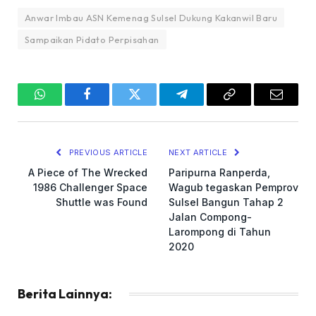
Anwar Imbau ASN Kemenag Sulsel Dukung Kakanwil Baru
Sampaikan Pidato Perpisahan
WhatsApp
Facebook
Twitter
Telegram
Copy
Email
Link
PREVIOUS ARTICLE
NEXT ARTICLE
A Piece of The Wrecked
Paripurna Ranperda,
1986 Challenger Space
Wagub tegaskan Pemprov
Shuttle was Found
Sulsel Bangun Tahap 2
Jalan Compong-
Larompong di Tahun
2020
Berita Lainnya: