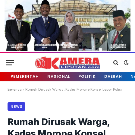
PEMERINTAH
NASIONAL
POLITIK
DAERAH
N
Beranda
»
Rumah Dirusak Warga, Kades Morone Konsel Lapor Polisi
NEWS
Rumah Dirusak Warga,
Kades Morone Konsel