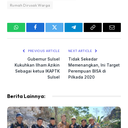
Rumah Dirusak Warga
WhatsApp
Facebook
Twitter
Telegram
Copy
Email
Link
PREVIOUS ARTICLE
NEXT ARTICLE
Gubernur Sulsel
Tidak Sekedar
Kukuhkan Ilham Azikin
Memenangkan, Ini Target
Sebagai ketua IKAPTK
Perempuan BISA di
Sulsel
Pilkada 2020
Berita Lainnya: