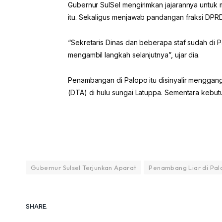
Gubernur SulSel mengirimkan jajarannya untuk 
itu. Sekaligus menjawab pandangan fraksi DPRD
“Sekretaris Dinas dan beberapa staf sudah di Pal
mengambil langkah selanjutnya”, ujar dia.
Penambangan di Palopo itu disinyalir menggan
(DTA) di hulu sungai Latuppa. Sementara kebutu
Gubernur Sulsel Terjunkan Aparat
Penambang Liar di Pal
SHARE.