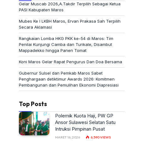
Gelar Muscab 2026,A.Takdir Terpilih Sebagai Ketua
PASI Kabupaten Maros
Mubes Ke I LKBH Maros, Ervan Prakasa Sah Terpilih
Secara Aklamasi
Rangkaian Lomba HKG PKK ke-54 di Maros: Tim
Penilai Kunjungi Camba dan Turikale, Disambut
Mappadekko hingga Panen Tomat
Koni Maros Gelar Rapat Pengurus Dan Doa Bersama
Gubernur Sulsel dan Pemkab Maros Sabet
Penghargaan detiktimur Awards 2026: Komitmen
Pembangunan dan Pemulihan Ekonomi Diapresiasi
Top Posts
Polemik Kuota Haji, PW GP
Ansor Sulawesi Selatan Satu
Intruksi Pimpinan Pusat
MARET 16, 2026
6,590
VIEWS