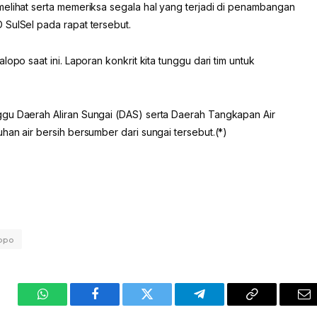
melihat serta memeriksa segala hal yang terjadi di penambangan
 SulSel pada rapat tersebut.
opo saat ini. Laporan konkrit kita tunggu dari tim untuk
ggu Daerah Aliran Sungai (DAS) serta Daerah Tangkapan Air
han air bersih bersumber dari sungai tersebut.(*)
opo
WhatsApp
Facebook
Twitter
Telegram
Copy
Em