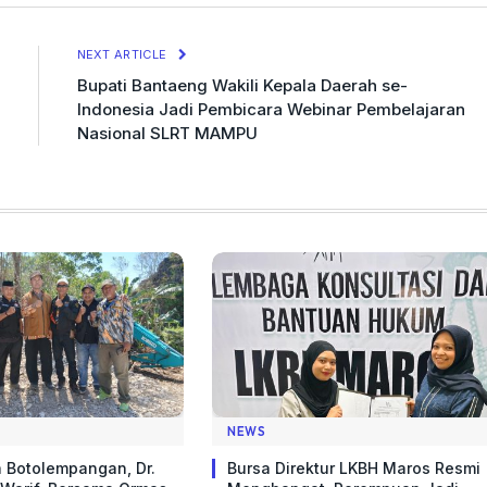
Link
NEXT ARTICLE
Bupati Bantaeng Wakili Kepala Daerah se-
Indonesia Jadi Pembicara Webinar Pembelajaran
Nasional SLRT MAMPU
NEWS
 Botolempangan, Dr.
Bursa Direktur LKBH Maros Resmi