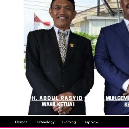
Demos
Technology
Gaming
Buy Now