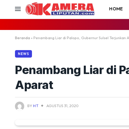
HOME
Beranda
»
Penambang Liar di Palopo, Gubernur Sulsel Terjunkan 
NEWS
Penambang Liar di P
Aparat
BY
HT
AGUSTUS 31, 2020