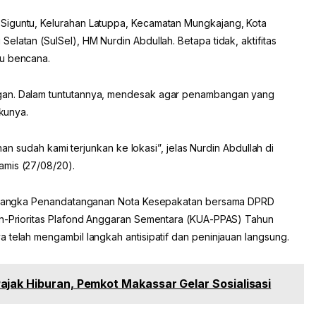
Siguntu, Kelurahan Latuppa, Kecamatan Mungkajang, Kota
elatan (SulSel), HM Nurdin Abdullah. Betapa tidak, aktifitas
cu bencana.
gan. Dalam tuntutannya, mendesak agar penambangan yang
akunya.
anan sudah kami terjunkan ke lokasi”, jelas Nurdin Abdullah di
amis (27/08/20).
lam rangka Penandatanganan Nota Kesepakatan bersama DPRD
ran-Prioritas Plafond Anggaran Sementara (KUA-PPAS) Tahun
 telah mengambil langkah antisipatif dan peninjauan langsung.
ajak Hiburan, Pemkot Makassar Gelar Sosialisasi