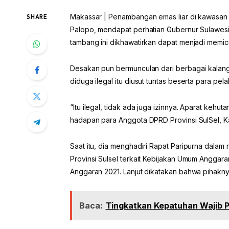
Makassar | Penambangan emas liar di kawasan 
SHARE
Palopo, mendapat perhatian Gubernur Sulawesi S
tambang ini dikhawatirkan dapat menjadi memi
Desakan pun bermunculan dari berbagai kalan
diduga ilegal itu diusut tuntas beserta para pel
“Itu ilegal, tidak ada juga izinnya. Aparat kehut
hadapan para Anggota DPRD Provinsi SulSel, K
Saat itu, dia menghadiri Rapat Paripurna da
Provinsi Sulsel terkait Kebijakan Umum Angga
Anggaran 2021. Lanjut dikatakan bahwa pihaknya
Baca:
Tingkatkan Kepatuhan Wajib P