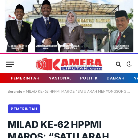
PEMERINTAH
NASIONAL
POLITIK
DAERAH
N
Beranda
»
MILAD KE-62 HPPMI MAROS: “SATU ARAH MENYONGSONG ERA EMAS KEPEMIMPINAN” DIRANGKAIKAN DENGAN PERESMIAN SEKRETARIAT BARU
PEMERINTAH
MILAD KE-62 HPPMI
MAROS: “SATU ARAH