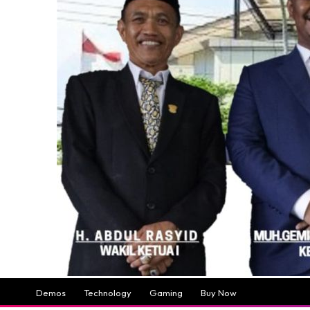
Demos
Technology
Gaming
Buy Now