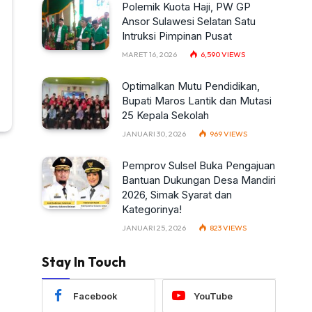
Polemik Kuota Haji, PW GP
Ansor Sulawesi Selatan Satu
Intruksi Pimpinan Pusat
MARET 16, 2026
6,590
VIEWS
Optimalkan Mutu Pendidikan,
Bupati Maros Lantik dan Mutasi
25 Kepala Sekolah
JANUARI 30, 2026
969
VIEWS
Pemprov Sulsel Buka Pengajuan
Bantuan Dukungan Desa Mandiri
2026, Simak Syarat dan
Kategorinya!
JANUARI 25, 2026
823
VIEWS
Stay In Touch
Facebook
YouTube