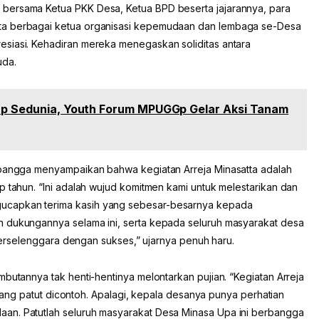
bersama Ketua PKK Desa, Ketua BPD beserta jajarannya, para
ta berbagai ketua organisasi kepemudaan dan lembaga se-Desa
siasi. Kehadiran mereka menegaskan soliditas antara
uda.
dup Sedunia, Youth Forum MPUGGp Gelar Aksi Tanam
n bangga menyampaikan bahwa kegiatan Arreja Minasatta adalah
p tahun. “Ini adalah wujud komitmen kami untuk melestarikan dan
ucapkan terima kasih yang sebesar-besarnya kepada
n dukungannya selama ini, serta kepada seluruh masyarakat desa
i terselenggara dengan sukses,” ujarnya penuh haru.
mbutannya tak henti-hentinya melontarkan pujian. “Kegiatan Arreja
f yang patut dicontoh. Apalagi, kepala desanya punya perhatian
an. Patutlah seluruh masyarakat Desa Minasa Upa ini berbangga