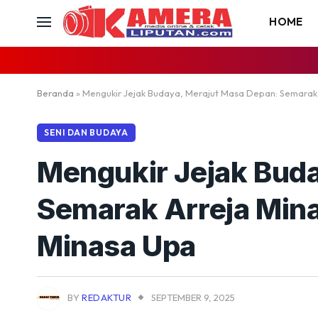
HOME
Beranda
»
Mengukir Jejak Budaya, Merajut Masa Depan: Semarak 
SENI DAN BUDAYA
Mengukir Jejak Bud
Semarak Arreja Mina
Minasa Upa
BY
REDAKTUR
SEPTEMBER 9, 2025