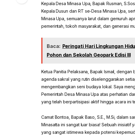
Kepala Desa Minasa Upa, Bapak Rusman, S.Sos 
Kepala Dusun dan RT se-Desa Minasa Upa, ser
Minasa Upa, semuanya larut dalam gemuruh apre
pemerintah, tokoh masyarakat, dan generasi m
Baca:
Peringati Hari Lingkungan Hi
Pohon dan Sekolah Geopark Edisi III
Ketua Panitia Pelaksana, Bapak Ismail, denga
agenda sakral yang rutin diselenggarakan setia
mengembangkan seni budaya lokal. Saya meng
Pemerintah Desa Minasa Upa atas perhatian da
yang telah berpartisipasi aktif hingga acara in
Camat Bontoa, Bapak Baso, S.E., M.Si, dalam sa
Minasatta ini sangat luar biasa! Sebuah inisiati
yang sangat istimewa kepada potensi kepemuda