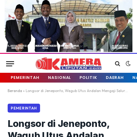
PEMERINTAH
NASIONAL
POLITIK
DAERAH
N
Beranda
»
Longsor di Jeneponto, Wagub Utus Andalan Mengaji Salurkan Bantuan
PEMERINTAH
Longsor di Jeneponto,
Wagub Utus Andalan