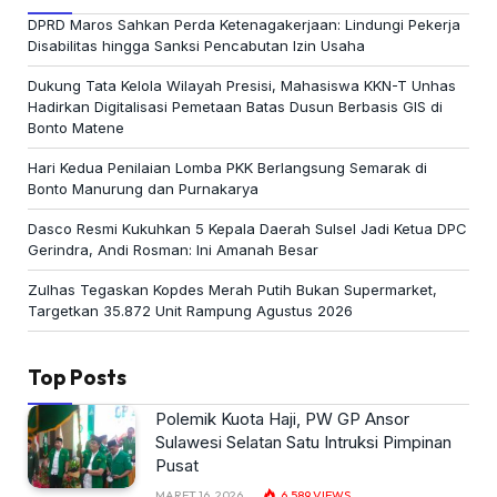
DPRD Maros Sahkan Perda Ketenagakerjaan: Lindungi Pekerja
Disabilitas hingga Sanksi Pencabutan Izin Usaha
Dukung Tata Kelola Wilayah Presisi, Mahasiswa KKN-T Unhas
Hadirkan Digitalisasi Pemetaan Batas Dusun Berbasis GIS di
Bonto Matene
Hari Kedua Penilaian Lomba PKK Berlangsung Semarak di
Bonto Manurung dan Purnakarya
Dasco Resmi Kukuhkan 5 Kepala Daerah Sulsel Jadi Ketua DPC
Gerindra, Andi Rosman: Ini Amanah Besar
Zulhas Tegaskan Kopdes Merah Putih Bukan Supermarket,
Targetkan 35.872 Unit Rampung Agustus 2026
Top Posts
Polemik Kuota Haji, PW GP Ansor
Sulawesi Selatan Satu Intruksi Pimpinan
Pusat
MARET 16, 2026
6,589
VIEWS