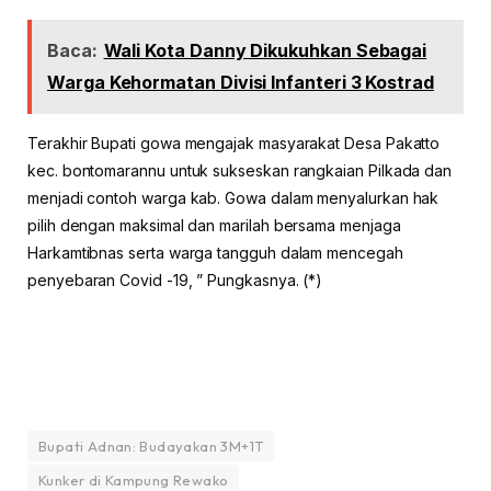
Baca:
Wali Kota Danny Dikukuhkan Sebagai
Warga Kehormatan Divisi Infanteri 3 Kostrad
Terakhir Bupati gowa mengajak masyarakat Desa Pakatto
kec. bontomarannu untuk sukseskan rangkaian Pilkada dan
menjadi contoh warga kab. Gowa dalam menyalurkan hak
pilih dengan maksimal dan marilah bersama menjaga
Harkamtibnas serta warga tangguh dalam mencegah
penyebaran Covid -19, ” Pungkasnya. (*)
Bupati Adnan: Budayakan 3M+1T
Kunker di Kampung Rewako