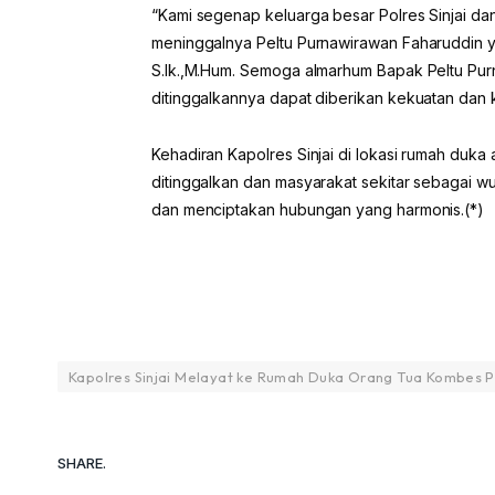
“Kami segenap keluarga besar Polres Sinjai da
meninggalnya Peltu Purnawirawan Faharuddin y
S.Ik.,M.Hum. Semoga almarhum Bapak Peltu Pur
ditinggalkannya dapat diberikan kekuatan dan k
Kehadiran Kapolres Sinjai di lokasi rumah duka 
ditinggalkan dan masyarakat sekitar sebagai wu
dan menciptakan hubungan yang harmonis.(*)
Kapolres Sinjai Melayat ke Rumah Duka Orang Tua Kombes P
SHARE.