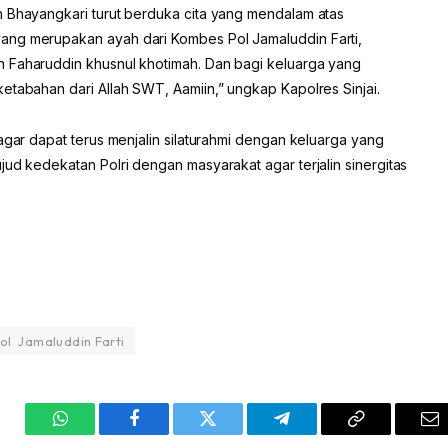
n Bhayangkari turut berduka cita yang mendalam atas
ang merupakan ayah dari Kombes Pol Jamaluddin Farti,
n Faharuddin khusnul khotimah. Dan bagi keluarga yang
etabahan dari Allah SWT, Aamiin,” ungkap Kapolres Sinjai.
agar dapat terus menjalin silaturahmi dengan keluarga yang
jud kedekatan Polri dengan masyarakat agar terjalin sinergitas
ol Jamaluddin Farti
WhatsApp
Facebook
Twitter
Telegram
Copy
Em