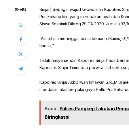
Sinjai | Sebagai wujud kepedulian Kapolres Sin
SHARE
Pur. Faharuddin yang merupakan ayah dari Komb
Siswa Sespimti Dikreg 29 TA 2020. Jum’at (02/1
“Almarhum meninggal dunia kemarin (Kamis, 01/1
hari ini,”.
Tidak hanya sendiri Kapolres Sinjai hadir bers
Kapolsek Sinjai Timur dan perwira staf serta se
Kapolres Sinjai Akbp Iwan Irmawan,S.Ik.,M.Si
mendalam atas berpulangnya Peltu Pur. Faharud
Baca:
Polres Pangkep Lakukan Penga
Biringkassi