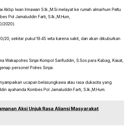
jai Akbp Iwan Irmawan S.Ik.,M.Si melayat ke rumah almarhum Peltu
es Pol Jamaluddin Farti, S.Ik.,M.Hum,
0/2020).
0/20, sekitar pukul 19.45 wita karena sakit, dan akan dikuburkan
ama Wakapolres Sinjai Kompol Sarifuddin, S.Sos para Kabag, Kasat,
genap personel Polres Sinjai.
 menyampaikan ucapan belasungkawa atau rasa dukacita yang
din ayahanda Kombes Pol Jamaluddin Farti, S.Ik.,M.Hum.
manan Aksi Unjuk Rasa Aliansi Masyarakat