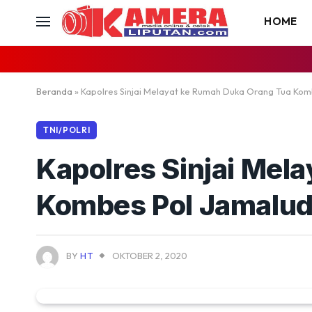
HOME
Beranda
»
Kapolres Sinjai Melayat ke Rumah Duka Orang Tua Komb
TNI/POLRI
Kapolres Sinjai Mel
Kombes Pol Jamaludd
BY
HT
OKTOBER 2, 2020