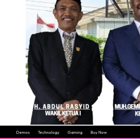
Demos
Technology
Gaming
Buy Now