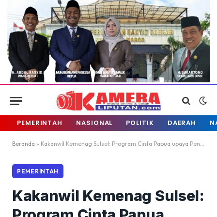
PEMERINTAH
NASIONAL
POLITIK
DAERAH
N
Beranda
»
Kakanwil Kemenag Sulsel: Program Cinta Papua upaya Penyemarataan Pembangunan
PEMERINTAH
Kakanwil Kemenag Sulsel:
Program Cinta Papua