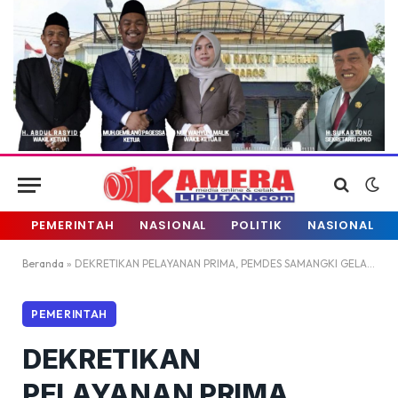
PEMERINTAH
NASIONAL
POLITIK
NASIONAL
Beranda
»
DEKRETIKAN PELAYANAN PRIMA, PEMDES SAMANGKI GELAR AKSI “SITANDUK” UNTUK DEKATKAN DOKUMEN KEPENDUDUKAN KE WARGA
PEMERINTAH
DEKRETIKAN
PELAYANAN PRIMA,