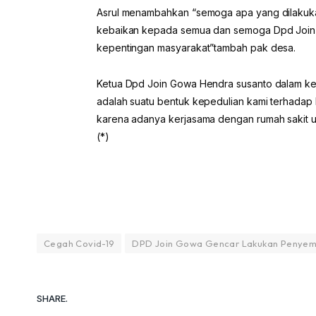
Asrul menambahkan “semoga apa yang dilakukan
kebaikan kepada semua dan semoga Dpd Join 
kepentingan masyarakat”tambah pak desa.
Ketua Dpd Join Gowa Hendra susanto dalam ke
adalah suatu bentuk kepedulian kami terhadap 
karena adanya kerjasama dengan rumah sakit u
(*)
Cegah Covid-19
DPD Join Gowa Gencar Lakukan Penyemp
SHARE.