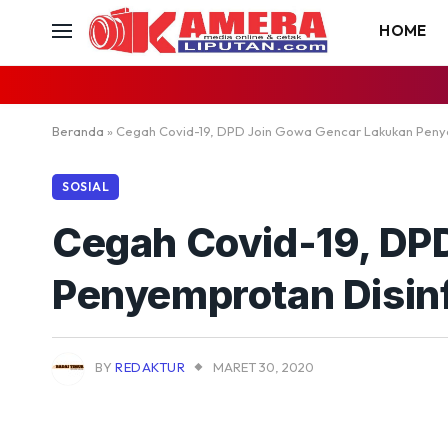
HOME
Beranda
»
Cegah Covid-19, DPD Join Gowa Gencar Lakukan Peny
SOSIAL
Cegah Covid-19, DP
Penyemprotan Disin
BY
REDAKTUR
MARET 30, 2020