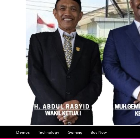
Demos
Technology
Gaming
Buy Now