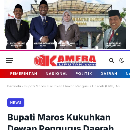
PEMERINTAH
NASIONAL
POLITIK
DAERAH
N
Beranda
»
Bupati Maros Kukuhkan Dewan Pengurus Daerah (DPD) AGPAII Kab.Maros Periode 2024-2029
NEWS
Bupati Maros Kukuhkan
Dewan Pengurus Daerah