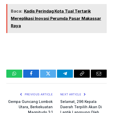
Baca:
Kadis Perindag Kota Tual Tertarik
Mereplikasi Inovasi Perumda Pasar Makassar
Raya
WhatsApp
Facebook
Twitter
Telegram
Copy
Email
Link
PREVIOUS ARTICLE
NEXT ARTICLE
Gempa Guncang Lombok
Selamat, 296 Kepala
Utara, Berkekuatan
Daerah Terpilih Akan Di
Magnitudo 3,1
Lantik Langsung Oleh