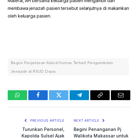
Materai, AH bersama keluarga pasien mengambil dan
membawa jenazah pasien tersebut selanjutnya di makamkan
oleh keluarga pasien.
Begini Penjelasan Kabid Humas Terkait Pengambilan
Jenazah di RSUD Daya
WhatsApp
Facebook
Twitter
Telegram
Copy
Email
Link
PREVIOUS ARTICLE
NEXT ARTICLE
Turunkan Personel,
Begini Penanganan Pj
Kapolda Sulsel Ajak
Walikota Makassar untuk