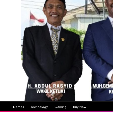
Demos
Technology
Gaming
Buy Now