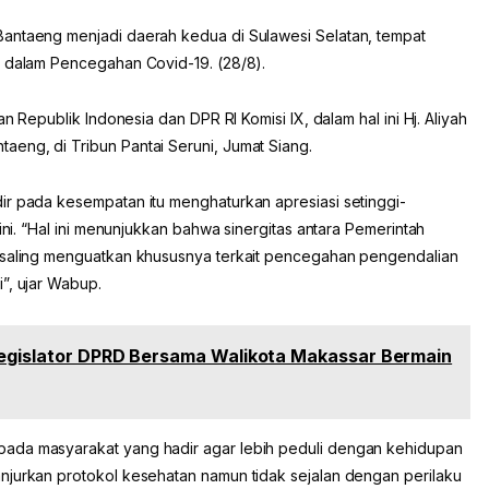
Bantaeng menjadi daerah kedua di Sulawesi Selatan, tempat
n dalam Pencegahan Covid-19. (28/8).
an Republik Indonesia dan DPR RI Komisi IX, dalam hal ini Hj. Aliyah
eng, di Tribun Pantai Seruni, Jumat Siang.
ir pada kesempatan itu menghaturkan apresiasi setinggi-
 ini. “Hal ini menunjukkan bahwa sinergitas antara Pemerintah
a saling menguatkan khususnya terkait pencegahan pengendalian
”, ujar Wabup.
Legislator DPRD Bersama Walikota Makassar Bermain
ada masyarakat yang hadir agar lebih peduli dengan kehidupan
njurkan protokol kesehatan namun tidak sejalan dengan perilaku