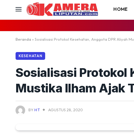
HOME
Beranda
»
Sosialisasi Protokol Kesehatan, Anggota DPR Aliyah Mu
KESEHATAN
Sosialisasi Protoko
Mustika Ilham Ajak 
BY
HT
AGUSTUS 28, 2020