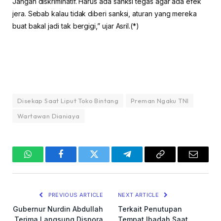
Jangan diskriminatif. Harus ada sanksi tegas agar ada efek
jera. Sebab kalau tidak diberi sanksi, aturan yang mereka
buat bakal jadi tak bergigi,” ujar Asril.(*)
Disekap Saat Liput Toko Bintang
Preman Ngaku TNI
Wartawan Dianiaya
WhatsApp
Facebook
Twitter
Telegram
Copy
Email
Link
PREVIOUS ARTICLE
NEXT ARTICLE
Gubernur Nurdin Abdullah
Terkait Penutupan
Terima Langsung Dispora
Tempat Ibadah Saat