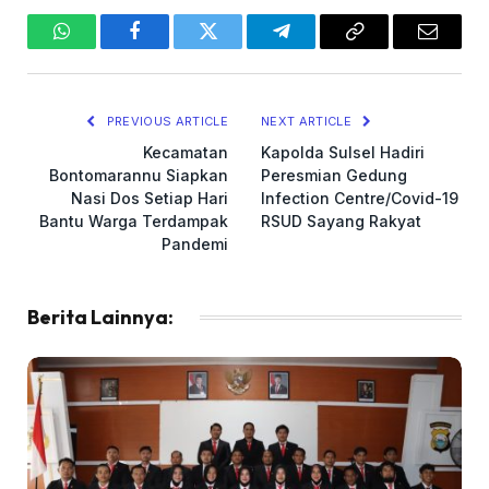
WhatsApp
Facebook
Twitter
Telegram
Copy
Email
Link
PREVIOUS ARTICLE
NEXT ARTICLE
Kecamatan
Kapolda Sulsel Hadiri
Bontomarannu Siapkan
Peresmian Gedung
Nasi Dos Setiap Hari
Infection Centre/Covid-19
Bantu Warga Terdampak
RSUD Sayang Rakyat
Pandemi
Berita Lainnya: