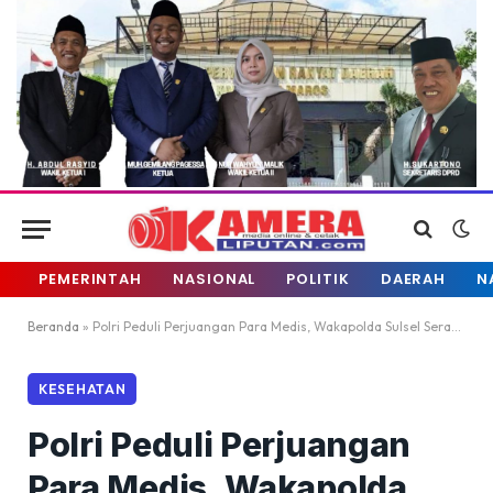
PEMERINTAH
NASIONAL
POLITIK
DAERAH
N
Beranda
»
Polri Peduli Perjuangan Para Medis, Wakapolda Sulsel Serahkan APD
KESEHATAN
Polri Peduli Perjuangan
Para Medis, Wakapolda