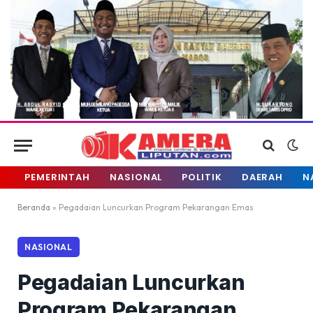
PEMERINTAH
NASIONAL
POLITIK
DAERAH
N
Beranda
»
Pegadaian Luncurkan Program Pekarangan Emas
NASIONAL
Pegadaian Luncurkan
Program Pekarangan