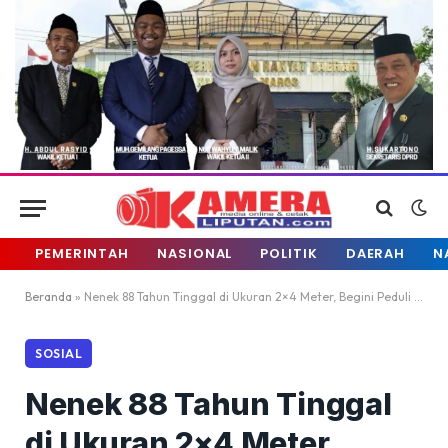
PEMERINTAH
NASIONAL
POLITIK
DAERAH
N
Beranda
»
Nenek 88 Tahun Tinggal di Ukuran 2×4 Meter, Begini Peduli Ketua Bhayangkari Bantaeng
SOSIAL
Nenek 88 Tahun Tinggal
di Ukuran 2×4 Meter,